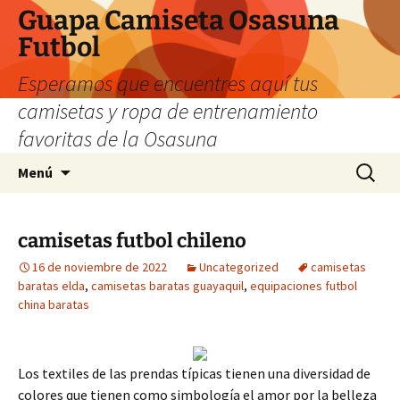
Guapa Camiseta Osasuna
Futbol
Esperamos que encuentres aquí tus
camisetas y ropa de entrenamiento
favoritas de la Osasuna
Saltar
Buscar:
Menú
al
contenido
camisetas futbol chileno
16 de noviembre de 2022
Uncategorized
camisetas
baratas elda
,
camisetas baratas guayaquil
,
equipaciones futbol
china baratas
Los textiles de las prendas típicas tienen una diversidad de
colores que tienen como simbología el amor por la belleza