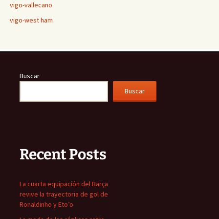
vigo-vallecano
vigo-west ham
Buscar
Buscar
Recent Posts
La cuarta equipación del Barça
revive la trayectoria de gol de
Ronaldinho y Eto’o