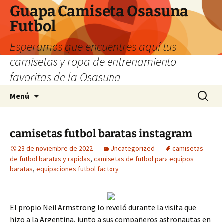
Guapa Camiseta Osasuna
Futbol
Esperamos que encuentres aquí tus
camisetas y ropa de entrenamiento
favoritas de la Osasuna
Saltar
Buscar:
Menú
al
contenido
camisetas futbol baratas instagram
23 de noviembre de 2022
Uncategorized
camisetas
de futbol baratas y rapidas
,
camisetas de futbol para equipos
baratas
,
equipaciones futbol factory
El propio Neil Armstrong lo reveló durante la visita que
hizo a la Argentina, junto a sus compañeros astronautas en