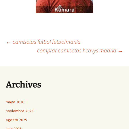
Navegación
←
camisetas futbol futbolmania
comprar camisetas heavys madrid
→
de
entradas
Archives
mayo 2026
noviembre 2025
agosto 2025
julio 2025