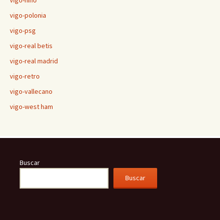
vigo-niño
vigo-polonia
vigo-psg
vigo-real betis
vigo-real madrid
vigo-retro
vigo-vallecano
vigo-west ham
Buscar
Buscar