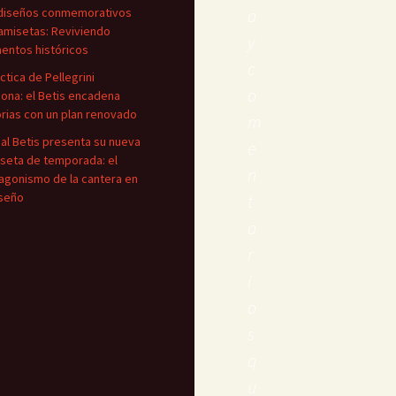
diseños conmemorativos
a
amisetas: Reviviendo
y
ntos históricos
c
áctica de Pellegrini
o
iona: el Betis encadena
orias con un plan renovado
m
eal Betis presenta su nueva
e
seta de temporada: el
n
agonismo de la cantera en
iseño
t
a
r
i
o
s
q
u