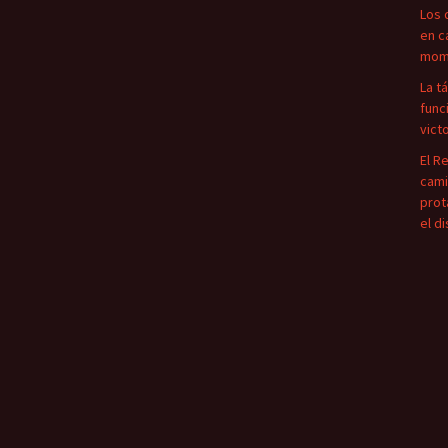
Los 
en c
mome
La t
func
vict
El R
cami
prot
el d