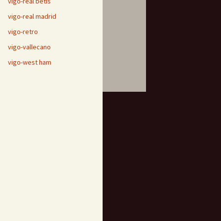
vigo-real betis
vigo-real madrid
vigo-retro
vigo-vallecano
vigo-west ham