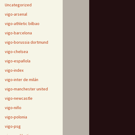
Uncategorized
vigo-arsenal
vigo-athletic bilbao
vigo-barcelona
vigo-borussia dortmund
vigo-chelsea
vigo-española
vigo-index
vigo-inter de milán
vigo-manchester united
vigo-newcastle
vigo-niño
vigo-polonia
vigo-psg