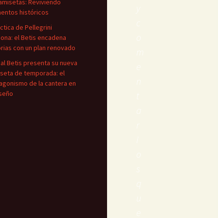
amisetas: Reviviendo
y
ntos históricos
c
áctica de Pellegrini
o
iona: el Betis encadena
orias con un plan renovado
m
eal Betis presenta su nueva
e
seta de temporada: el
n
agonismo de la cantera en
iseño
t
a
r
i
o
s
q
u
e