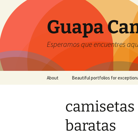
Guapa Cam
Esperamos que encuentres aquí
Saltar
About
Beautiful portfolios for exception
al
contenido
camisetas 
baratas