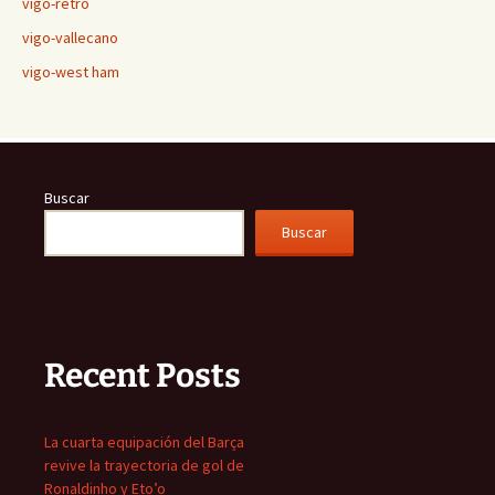
vigo-retro
vigo-vallecano
vigo-west ham
Buscar
Buscar
Recent Posts
La cuarta equipación del Barça
revive la trayectoria de gol de
Ronaldinho y Eto’o