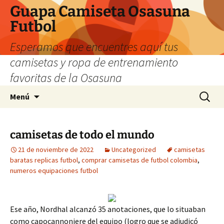
Guapa Camiseta Osasuna
Futbol
Esperamos que encuentres aquí tus
camisetas y ropa de entrenamiento
favoritas de la Osasuna
Saltar
Buscar:
Menú
al
contenido
camisetas de todo el mundo
21 de noviembre de 2022
Uncategorized
camisetas
baratas replicas futbol
,
comprar camisetas de futbol colombia
,
numeros equipaciones futbol
Ese año, Nordhal alcanzó 35 anotaciones, que lo situaban
como capocannoniere del equipo (logro que se adjudicó