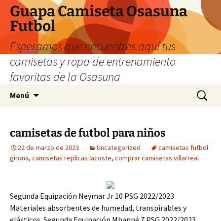
Guapa Camiseta Osasuna
Futbol
Esperamos que encuentres aquí tus
camisetas y ropa de entrenamiento
favoritas de la Osasuna
Saltar
Buscar:
Menú
al
contenido
camisetas de futbol para niños
22 de marzo de 2023
Uncategorized
camisetas futbol
girona
,
camisetas replicas lacoste
,
comprar camisetas villarreal
Segunda Equipación Neymar Jr 10 PSG 2022/2023
Materiales absorbentes de humedad, transpirables y
elásticos. Segunda Equipación Mbappé 7 PSG 2022/2023