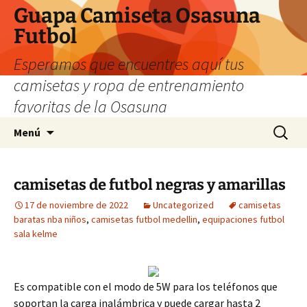
Guapa Camiseta Osasuna
Futbol
Esperamos que encuentres aquí tus
camisetas y ropa de entrenamiento
favoritas de la Osasuna
Saltar
Buscar:
Menú
al
contenido
camisetas de futbol negras y amarillas
17 de noviembre de 2022
Uncategorized
camisetas
baratas nba niños
,
camisetas futbol medellin
,
equipaciones futbol
sala kelme
Es compatible con el modo de 5W para los teléfonos que
soportan la carga inalámbrica y puede cargar hasta 2