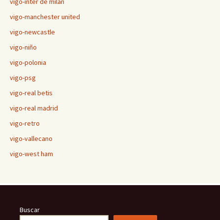
vigo-inter de milán
vigo-manchester united
vigo-newcastle
vigo-niño
vigo-polonia
vigo-psg
vigo-real betis
vigo-real madrid
vigo-retro
vigo-vallecano
vigo-west ham
Buscar