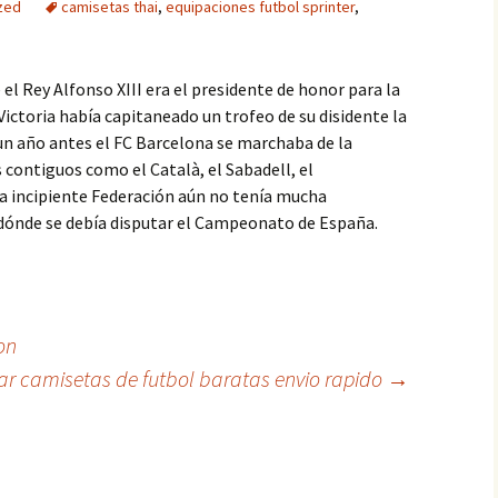
zed
camisetas thai
,
equipaciones futbol sprinter
,
 el Rey Alfonso XIII era el presidente de honor para la
Victoria había capitaneado un trofeo de su disidente la
 un año antes el FC Barcelona se marchaba de la
 contiguos como el Català, el Sabadell, el
la incipiente Federación aún no tenía mucha
 dónde se debía disputar el Campeonato de España.
on
r camisetas de futbol baratas envio rapido
→