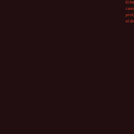
El R
cami
prot
el d