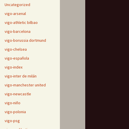
Uncategorized
vigo-arsenal
vigo-athletic bilbao
vigo-barcelona
vigo-borussia dortmund
vigo-chelsea
vigo-española
vigo-index
vigo-inter de milán
vigo-manchester united
vigo-newcastle
vigo-niño
vigo-polonia
vigo-psg