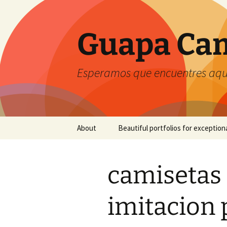
Guapa Cam
Esperamos que encuentres aquí
Saltar
About
Beautiful portfolios for exception
al
contenido
camisetas 
imitacion 