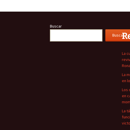
entradas
Buscar
R
Buscar
La c
revi
Rona
La m
en l
Los 
en c
mome
La t
func
vict