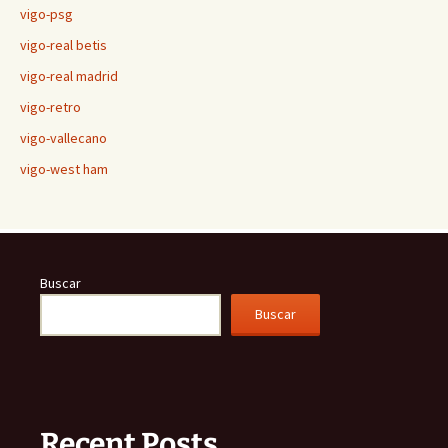
vigo-psg
vigo-real betis
vigo-real madrid
vigo-retro
vigo-vallecano
vigo-west ham
Buscar
Buscar
Recent Posts