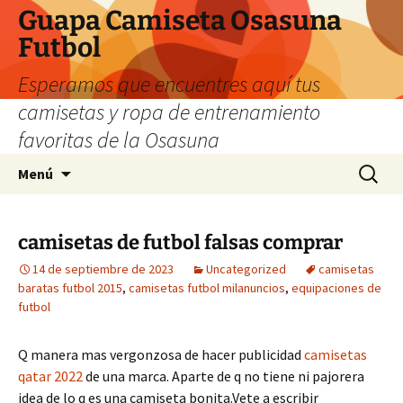
Guapa Camiseta Osasuna
Futbol
Esperamos que encuentres aquí tus
camisetas y ropa de entrenamiento
favoritas de la Osasuna
Saltar
Buscar:
Menú
al
contenido
camisetas de futbol falsas comprar
14 de septiembre de 2023
Uncategorized
camisetas
baratas futbol 2015
,
camisetas futbol milanuncios
,
equipaciones de
futbol
Q manera mas vergonzosa de hacer publicidad
camisetas
qatar 2022
de una marca. Aparte de q no tiene ni pajorera
idea de lo q es una camiseta bonita.Vete a escribir