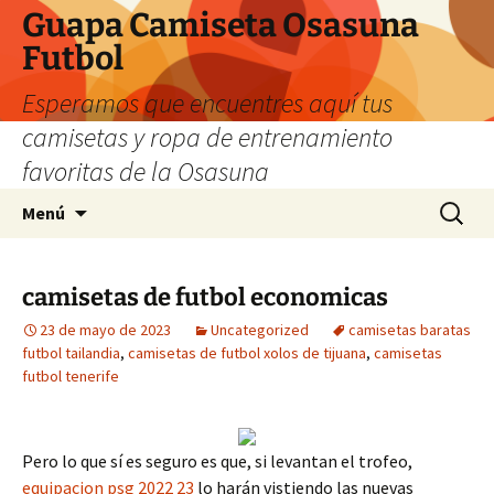
Guapa Camiseta Osasuna
Futbol
Esperamos que encuentres aquí tus
camisetas y ropa de entrenamiento
favoritas de la Osasuna
Saltar
Buscar:
Menú
al
contenido
camisetas de futbol economicas
23 de mayo de 2023
Uncategorized
camisetas baratas
futbol tailandia
,
camisetas de futbol xolos de tijuana
,
camisetas
futbol tenerife
Pero lo que sí es seguro es que, si levantan el trofeo,
equipacion psg 2022 23
lo harán vistiendo las nuevas