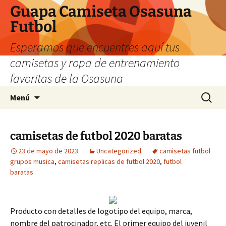
Guapa Camiseta Osasuna
Futbol
Esperamos que encuentres aquí tus
camisetas y ropa de entrenamiento
favoritas de la Osasuna
Saltar
Buscar:
Menú
al
contenido
camisetas de futbol 2020 baratas
23 de mayo de 2023
Uncategorized
camisetas futbol
grupos musica
,
camisetas replicas de futbol 2020
,
futbol
baratas
Producto con detalles de logotipo del equipo, marca,
nombre del patrocinador, etc. El primer equipo del juvenil