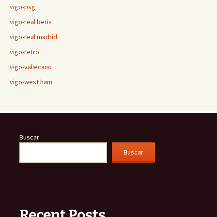
vigo-psg
vigo-real betis
vigo-real madrid
vigo-retro
vigo-vallecano
vigo-west ham
Buscar
Buscar
Recent Posts