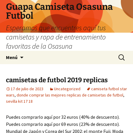
Guapa Camiseta Osasuna
Futbol
Esperamos que encuentres aquí tus
camisetas y ropa de entrenamiento
favoritas de la Osasuna
Saltar
Buscar:
Menú
al
contenido
camisetas de futbol 2019 replicas
17 de julio de 2023
Uncategorized
camiseta futbol star
wars
,
donde comprar las mejores replicas de camisetas de futbol
,
sevilla kit 17 18
Puedes comprarlo aquí por 32 euros (40% de descuento).
Puedes comprarlo aquí por 69 euros (23% de descuento).
Mundial de Japón y Corea del Sur 2002: el monte Fuji. Moda