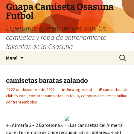
Guapa Camiseta Osasuna
Futbol
Esperamos que encuentres aquí tus
camisetas y ropa de entrenamiento
favoritas de la Osasuna
Saltar
Buscar:
Menú
al
contenido
camisetas baratas zalando
22 de diciembre de 2022
Uncategorized
camisetas de
clubes com
,
comprar camisetas en tokio
,
comprar camisetas online
contrareembolso
↑ «Almería 2 – 2 Barcelona». ↑ «Las camisetas del Almería
por el terremoto de Chile recaudan 63 mil dólares». ↑ «El