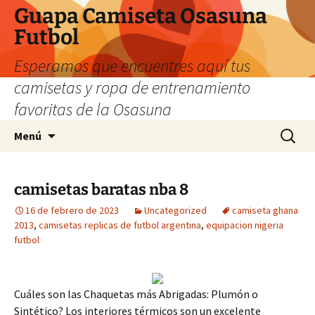
Guapa Camiseta Osasuna
Futbol
Esperamos que encuentres aquí tus
camisetas y ropa de entrenamiento
favoritas de la Osasuna
Saltar
Buscar:
Menú
al
contenido
camisetas baratas nba 8
16 de febrero de 2023
Uncategorized
camiseta ghana
2013
,
camisetas replicas de futbol argentina
,
equipacion nigeria
futbol
Cuáles son las Chaquetas más Abrigadas: Plumón o
Sintético? Los interiores térmicos son un excelente