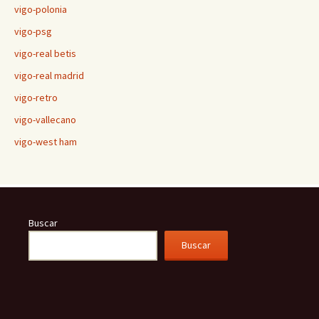
vigo-polonia
vigo-psg
vigo-real betis
vigo-real madrid
vigo-retro
vigo-vallecano
vigo-west ham
Buscar
Buscar