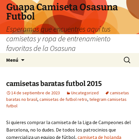
Guapa Camiseta Osasuna
Futbol
Esperamos que encuentres aquí tus
camisetas y ropa de entrenamiento
favoritas de la Osasuna
Saltar
Buscar:
Menú
al
contenido
camisetas baratas futbol 2015
14 de septiembre de 2023
Uncategorized
camisetas
baratas no brasil
,
camisetas de futbol retro
,
telegram camisetas
futbol
Si quieres comprar la camiseta de la Liga de Campeones del
Barcelona, no lo dudes. De todos los patrocinios que
comercializa un equipo de fútbol,
camiseta de holanda