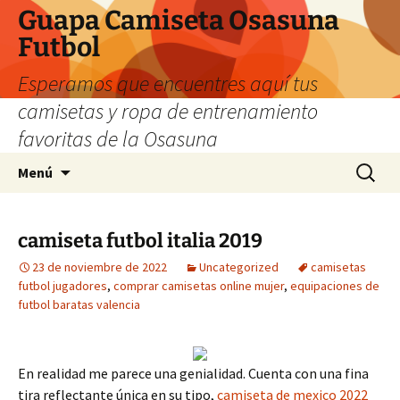
Guapa Camiseta Osasuna
Futbol
Esperamos que encuentres aquí tus
camisetas y ropa de entrenamiento
favoritas de la Osasuna
Saltar
Buscar:
Menú
al
contenido
camiseta futbol italia 2019
23 de noviembre de 2022
Uncategorized
camisetas
futbol jugadores
,
comprar camisetas online mujer
,
equipaciones de
futbol baratas valencia
En realidad me parece una genialidad. Cuenta con una fina
tira reflectante única en su tipo,
camiseta de mexico 2022