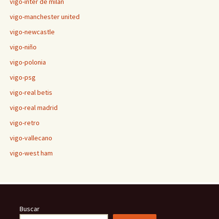
vigo-inter de milán
vigo-manchester united
vigo-newcastle
vigo-niño
vigo-polonia
vigo-psg
vigo-real betis
vigo-real madrid
vigo-retro
vigo-vallecano
vigo-west ham
Buscar