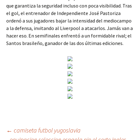
que garantiza la seguridad incluso con poca visibilidad. Tras
el gol, el entrenador de Independiente José Pastoriza
ordenó a sus jugadores bajar la intensidad del mediocampo
a la defensa, invitando al Liverpool a atacarlos. Jamás van a
hacer eso. En semifinales enfrentó a un formidable rival; el
Santos brasileño, ganador de las dos últimas ediciones.
Navegación
←
camiseta futbol yugoslavia
equipacion seleccion espaola nio el corte ingles
→