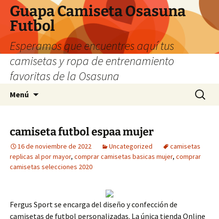
Guapa Camiseta Osasuna
Futbol
Esperamos que encuentres aquí tus
camisetas y ropa de entrenamiento
favoritas de la Osasuna
Saltar
Buscar:
Menú
al
contenido
camiseta futbol espaa mujer
16 de noviembre de 2022
Uncategorized
camisetas
replicas al por mayor
,
comprar camisetas basicas mujer
,
comprar
camisetas selecciones 2020
Fergus Sport se encarga del diseño y confección de
camisetas de futbol personalizadas. La única tienda Online