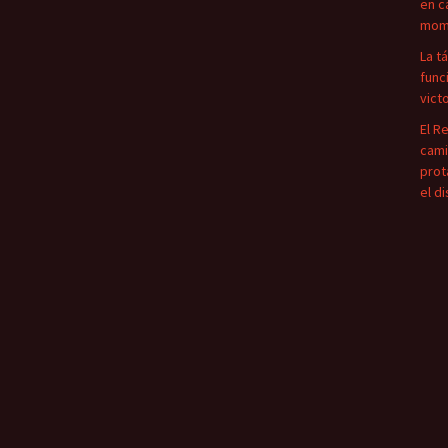
en c
mome
La t
func
vict
El R
cami
prot
el d