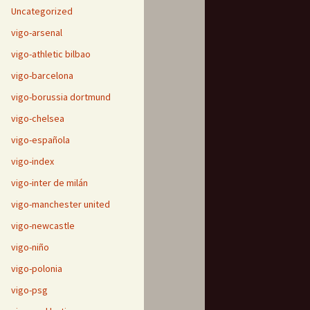
Uncategorized
vigo-arsenal
vigo-athletic bilbao
vigo-barcelona
vigo-borussia dortmund
vigo-chelsea
vigo-española
vigo-index
vigo-inter de milán
vigo-manchester united
vigo-newcastle
vigo-niño
vigo-polonia
vigo-psg