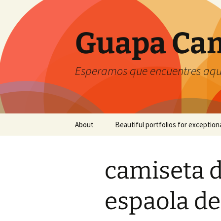
Guapa Cam
Esperamos que encuentres aquí
Saltar
About
Beautiful portfolios for exception
al
contenido
camiseta d
espaola de