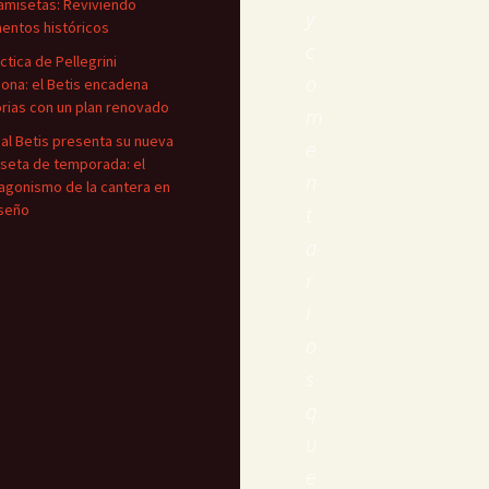
amisetas: Reviviendo
y
ntos históricos
c
áctica de Pellegrini
o
iona: el Betis encadena
orias con un plan renovado
m
eal Betis presenta su nueva
e
seta de temporada: el
n
agonismo de la cantera en
iseño
t
a
r
i
o
s
q
u
e