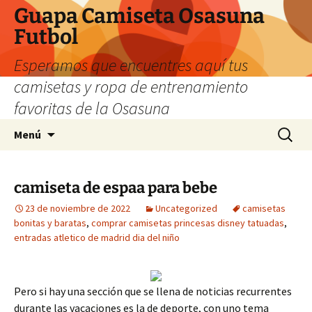
Guapa Camiseta Osasuna
Futbol
Esperamos que encuentres aquí tus
camisetas y ropa de entrenamiento
favoritas de la Osasuna
Saltar
Buscar:
Menú
al
contenido
camiseta de espaa para bebe
23 de noviembre de 2022
Uncategorized
camisetas
bonitas y baratas
,
comprar camisetas princesas disney tatuadas
,
entradas atletico de madrid dia del niño
Pero si hay una sección que se llena de noticias recurrentes
durante las vacaciones es la de deporte, con uno tema