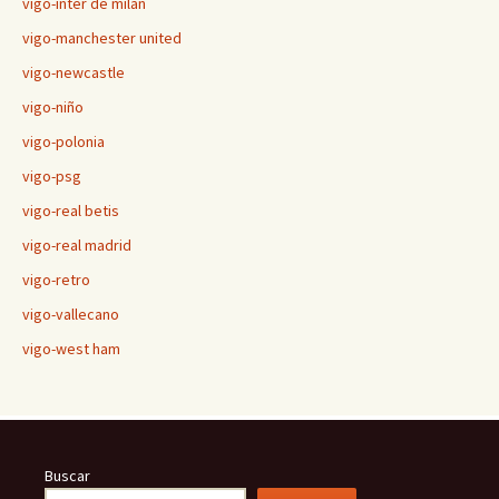
vigo-inter de milán
vigo-manchester united
vigo-newcastle
vigo-niño
vigo-polonia
vigo-psg
vigo-real betis
vigo-real madrid
vigo-retro
vigo-vallecano
vigo-west ham
Buscar