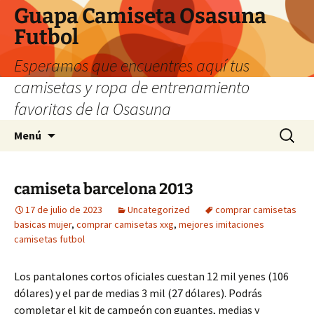
Guapa Camiseta Osasuna
Futbol
Esperamos que encuentres aquí tus
camisetas y ropa de entrenamiento
favoritas de la Osasuna
Saltar
Buscar:
Menú
al
contenido
camiseta barcelona 2013
17 de julio de 2023
Uncategorized
comprar camisetas
basicas mujer
,
comprar camisetas xxg
,
mejores imitaciones
camisetas futbol
Los pantalones cortos oficiales cuestan 12 mil yenes (106
dólares) y el par de medias 3 mil (27 dólares). Podrás
completar el kit de campeón con guantes, medias y