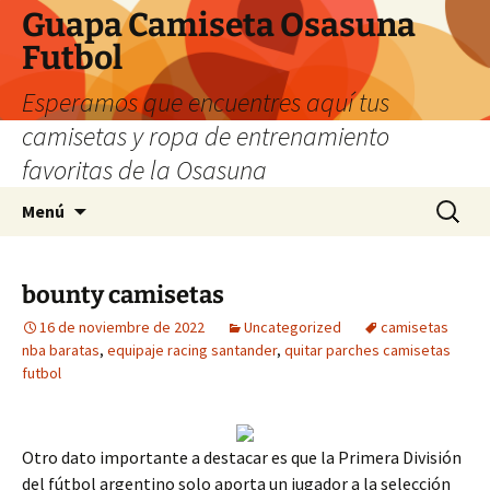
Guapa Camiseta Osasuna
Futbol
Esperamos que encuentres aquí tus
camisetas y ropa de entrenamiento
favoritas de la Osasuna
Saltar
Buscar:
Menú
al
contenido
bounty camisetas
16 de noviembre de 2022
Uncategorized
camisetas
nba baratas
,
equipaje racing santander
,
quitar parches camisetas
futbol
Otro dato importante a destacar es que la Primera División
del fútbol argentino solo aporta un jugador a la selección