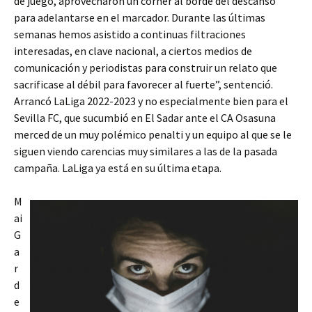
de juego, aprovecharon un córner al borde del descanso
para adelantarse en el marcador. Durante las últimas
semanas hemos asistido a continuas filtraciones
interesadas, en clave nacional, a ciertos medios de
comunicación y periodistas para construir un relato que
sacrificase al débil para favorecer al fuerte”, sentenció.
Arrancó LaLiga 2022-2023 y no especialmente bien para el
Sevilla FC, que sucumbió en El Sadar ante el CA Osasuna
merced de un muy polémico penalti y un equipo al que se le
siguen viendo carencias muy similares a las de la pasada
campaña. LaLiga ya está en su última etapa.
M
ai
G
a
r
d
e