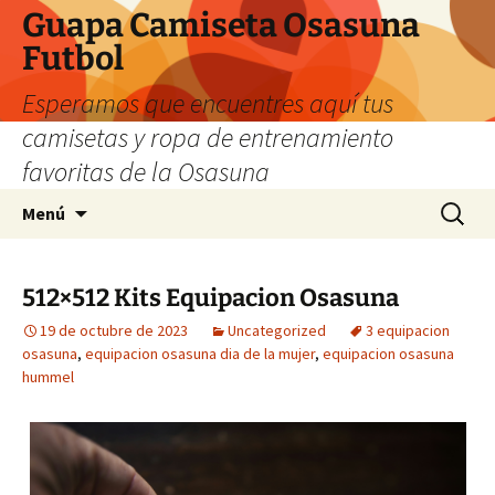
Guapa Camiseta Osasuna
Futbol
Esperamos que encuentres aquí tus
camisetas y ropa de entrenamiento
favoritas de la Osasuna
Saltar
Buscar:
Menú
al
contenido
512×512 Kits Equipacion Osasuna
19 de octubre de 2023
Uncategorized
3 equipacion
osasuna
,
equipacion osasuna dia de la mujer
,
equipacion osasuna
hummel